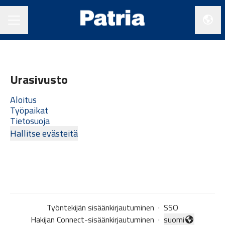
Vaihd
URAVALIKKO
Urasivusto
Aloitus
Työpaikat
Tietosuoja
Hallitse evästeitä
Työntekijän sisäänkirjautuminen
·
SSO
Hakijan Connect-sisäänkirjautuminen
·
suomi
Vaihda kieli