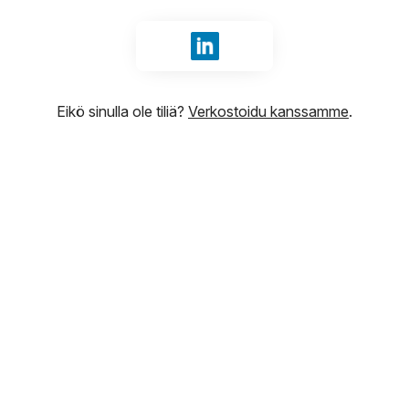
Kirjaudu sisään tunnuksilla Li
Eikö sinulla ole tiliä?
Verkostoidu kanssamme
.