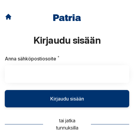
Kirjaudu sisään
*
Vaaditaan
Anna sähköpostiosoite
Kirjaudu sisään
tai jatka
tunnuksilla